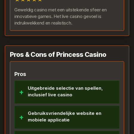
Geweldig casino met een uitstekende sfeer en
innovatieve games. Het live casino gevoel is
indrukwekkend en realistisch.
Pros & Cons of Princess Casino
Pros
Uitgebreide selectie van spellen,
inclusief live casino
Gebruiksvriendelijke website en
mobiele applicatie