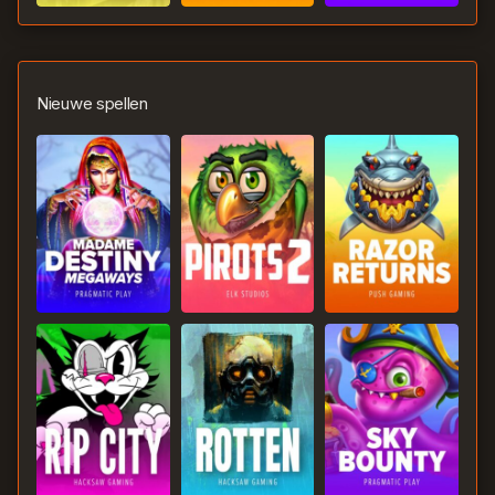
Nieuwe spellen