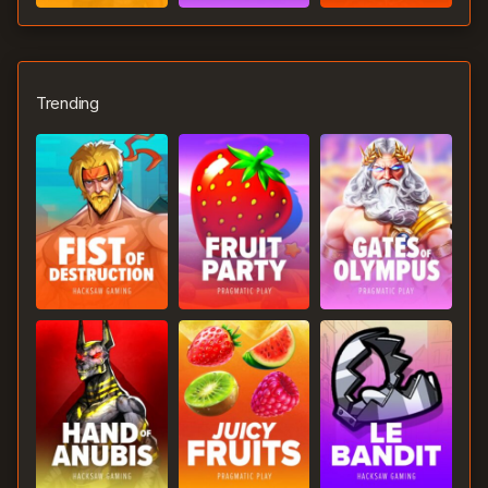
Trending