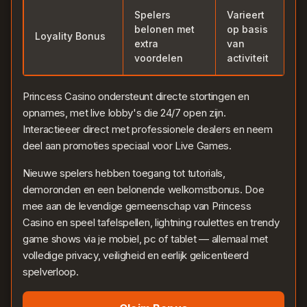
Spelers
Varieert
N
belonen met
op basis
Loyality Bonus
o
extra
van
k
voordelen
activiteit
Princess Casino ondersteunt directe stortingen en
opnames, met live lobby's die 24/7 open zijn.
Interactieeer direct met professionele dealers en neem
deel aan promoties speciaal voor Live Games.
Nieuwe spelers hebben toegang tot tutorials,
demoronden en een belonende welkomstbonus. Doe
mee aan de levendige gemeenschap van Princess
Casino en speel tafelspellen, lightning roulettes en trendy
game shows via je mobiel, pc of tablet — allemaal met
volledige privacy, veiligheid en eerlijk gelicentieerd
spelverloop.