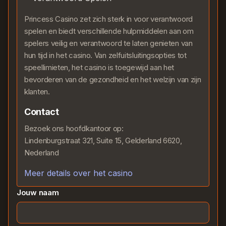
Princess Casino zet zich sterk in voor verantwoord
spelen en biedt verschillende hulpmiddelen aan om
spelers veilig en verantwoord te laten genieten van
hun tijd in het casino. Van zelfuitsluitingsopties tot
speellimieten, het casino is toegewijd aan het
bevorderen van de gezondheid en het welzijn van zijn
klanten.
Contact
Bezoek ons hoofdkantoor op:
Lindenburgstraat 321, Suite 15, Gelderland 6620,
Nederland
Meer details over het casino
Jouw naam