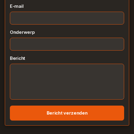
E-mail
Onderwerp
Bericht
Bericht verzenden