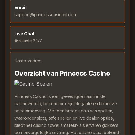
Email
support@princesscasinonl.com
Live Chat
Available 24/7
Kantooradres
Overzicht van Princess Casino
Princess Casino is een gevestigde naam in de
casinowereld, bekend om zijn elegante en luxueuze
speelomgeving. Met een breed scala aan spellen,
waaronder slots, tafelspellen en live dealer-opties,
biedt het casino zowel amateur- als ervaren gokkers
een onvergetelijke ervaring. Het casino staat bekend