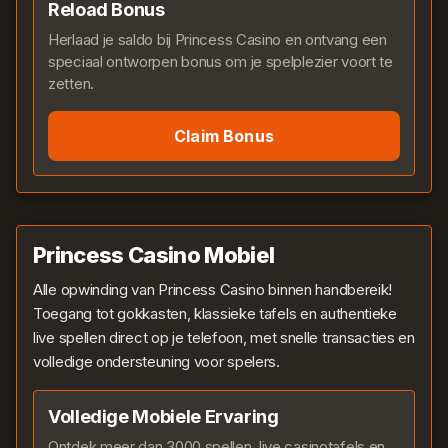
Reload Bonus
Herlaad je saldo bij Princess Casino en ontvang een
speciaal ontworpen bonus om je spelplezier voort te
zetten.
Claim Bonus
Princess Casino Mobiel
Alle opwinding van Princess Casino binnen handbereik!
Toegang tot gokkasten, klassieke tafels en authentieke
live spellen direct op je telefoon, met snelle transacties en
volledige ondersteuning voor spelers.
Volledige Mobiele Ervaring
Ontdek meer dan 3000 spellen, live casinotafels en